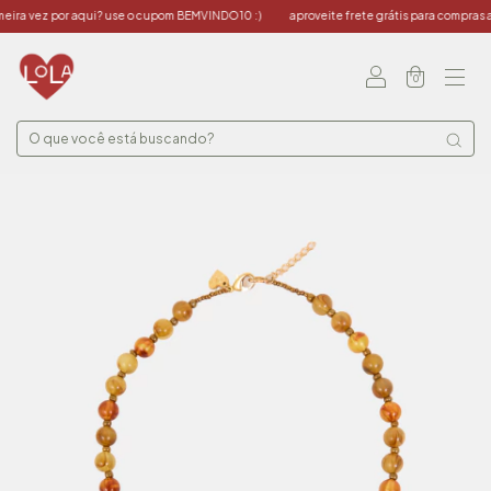
ra vez por aqui? use o cupom BEMVINDO10 :)
aproveite frete grátis para compras a p
0