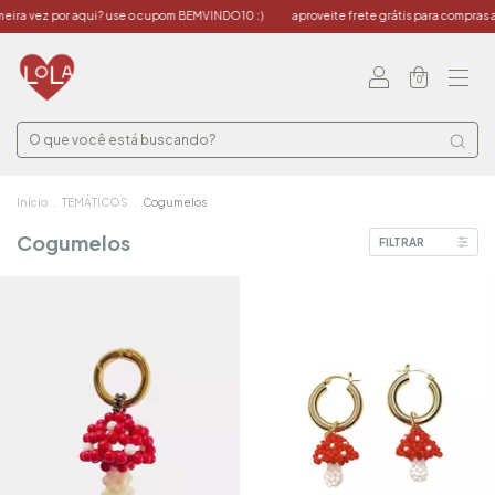
ra vez por aqui? use o cupom BEMVINDO10 :)
aproveite frete grátis para compras a pa
0
Início
.
TEMÁTICOS
.
Cogumelos
Cogumelos
FILTRAR