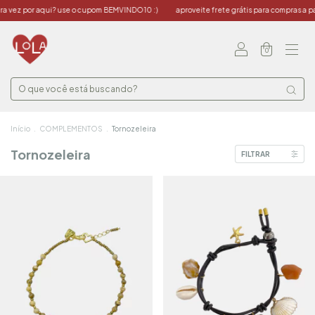
 vez por aqui? use o cupom BEMVINDO10 :)
aproveite frete grátis para compras a par
0
Início
.
COMPLEMENTOS
.
Tornozeleira
Tornozeleira
FILTRAR