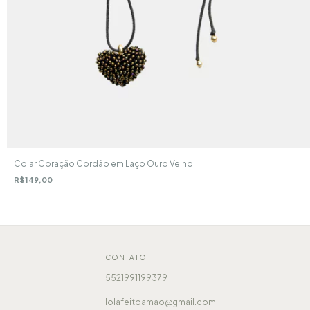
Colar Coração Cordão em Laço Ouro Velho
R$149,00
CONTATO
5521991199379
lolafeitoamao@gmail.com