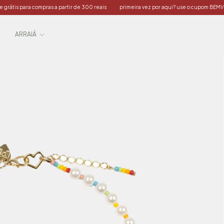
as a partir de 300 reais
primeira vez por aqui? use o cupom BEMVINDO10 :)
apro
ARRAIÁ