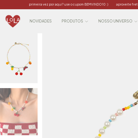
primeira vez por aqui? use o cupom BEMVINDO10 :)
aproveite frete grátis para compr
NOVIDADES
PRODUTOS
NOSSO UNIVERSO