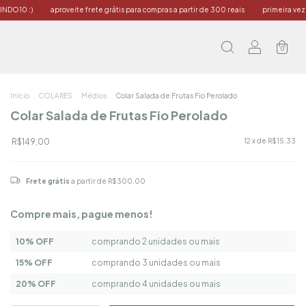
veite frete grátis para compras a partir de 300 reais
primeira vez por aqui? use o 
0
Início
.
COLARES
.
Médios
.
Colar Salada de Frutas Fio Perolado
Colar Salada de Frutas Fio Perolado
R$149,00
12
x de
R$15,33
Frete grátis
a partir de
R$300,00
Compre mais, pague menos!
10% OFF
comprando 2 unidades ou mais
15% OFF
comprando 3 unidades ou mais
20% OFF
comprando 4 unidades ou mais