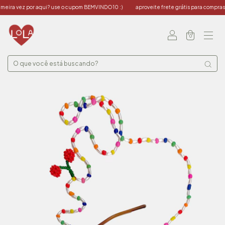
ira vez por aqui? use o cupom BEMVINDO10 :)
aproveite frete grátis para compras a 
0