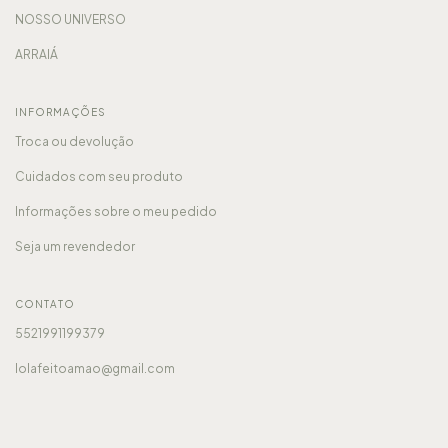
NOSSO UNIVERSO
ARRAIÁ
INFORMAÇÕES
Troca ou devolução
Cuidados com seu produto
Informações sobre o meu pedido
Seja um revendedor
CONTATO
5521991199379
lolafeitoamao@gmail.com