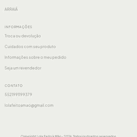
ARRAIÁ
INFORMAÇÕES
Troca ou devolução
Cuidados com seu produto
Informações sobre o meu pedido
Seja um revendedor
CONTATO
5521991199379
lolafeitoamao@gmail.com
Copyright Lola Feito à Mão - 2026. Todos os direitos reservados.