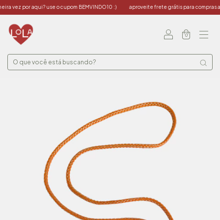
ra vez por aqui? use o cupom BEMVINDO10 :)
aproveite frete grátis para compras a p
0