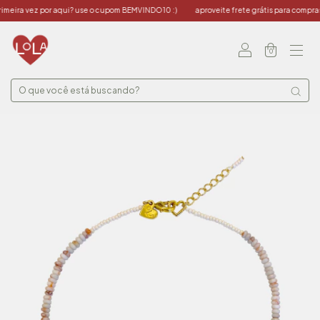
eira vez por aqui? use o cupom BEMVINDO10 :)
aproveite frete grátis para compras a
0