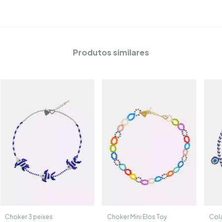
Produtos similares
Choker 3 peixes
Choker Mini Elos Toy
Cola